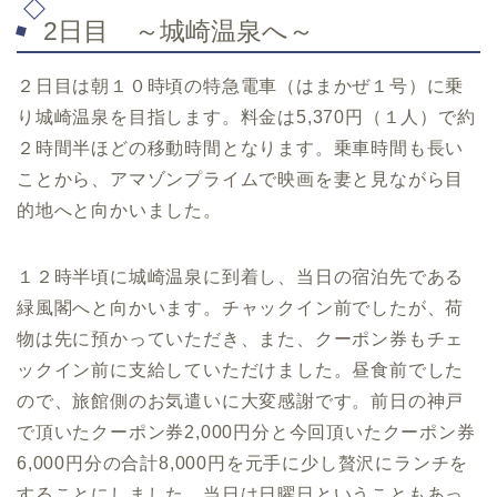
2日目 ～城崎温泉へ～
２日目は朝１０時頃の特急電車（はまかぜ１号）に乗
り城崎温泉を目指します。料金は5,370円（１人）で約
２時間半ほどの移動時間となります。乗車時間も長い
ことから、アマゾンプライムで映画を妻と見ながら目
的地へと向かいました。
１２時半頃に城崎温泉に到着し、当日の宿泊先である
緑風閣へと向かいます。チャックイン前でしたが、荷
物は先に預かっていただき、また、クーポン券もチェ
ックイン前に支給していただけました。昼食前でした
ので、旅館側のお気遣いに大変感謝です。前日の神戸
で頂いたクーポン券2,000円分と今回頂いたクーポン券
6,000円分の合計8,000円を元手に少し贅沢にランチを
することにしました。当日は日曜日ということもあっ