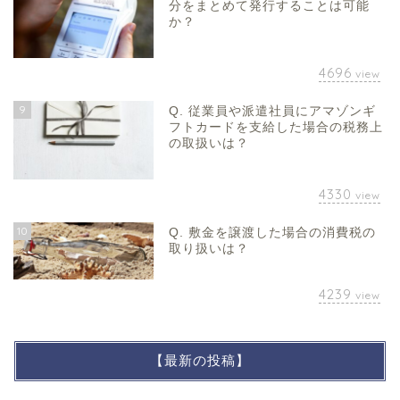
分をまとめて発行することは可能
か？
4696
view
9
Q. 従業員や派遣社員にアマゾンギ
フトカードを支給した場合の税務上
の取扱いは？
4330
view
10
Q. 敷金を譲渡した場合の消費税の
取り扱いは？
4239
view
【最新の投稿】