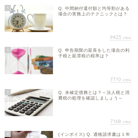
5
Q. 中間納付還付額と均等割がある
場合の実務上のテクニックとは？
9423
view
6
Q. 申告期限の延長をした場合の利
子税と延滞税の税率は？
7710
view
7
Q. 未確定債務とは？～法人税と消
費税の処理を確認しましょう～
7168
view
8
(インボイス) Q. 適格請求書は１年