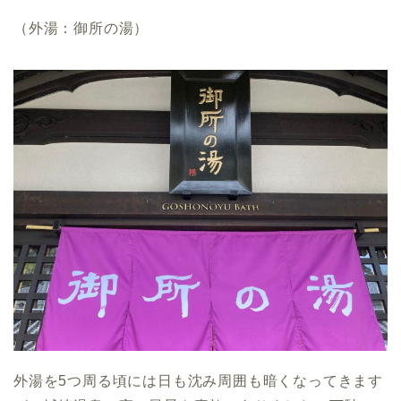
（外湯：御所の湯）
外湯を5つ周る頃には日も沈み周囲も暗くなってきます