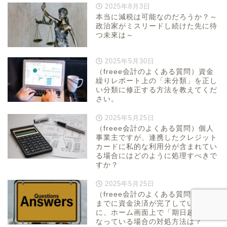
2025年8月3日
本当に減税は可能なのだろうか？～
政治家がミスリードし続けた先に待
つ未來は～
2025年5月30日
（freee会計のよくある質問）資金
繰りレポート上の「未分類」を正し
い分類に修正する方法を教えてくだ
さい。
2025年5月25日
（freee会計のよくある質問）個人
事業主ですが、連携したクレジット
カードに私的な利用分が含まれてい
る場合にはどのように処理すべきで
すか？
2025年5月25日
（freee会計のよくある質問）期日
までに資金決済が完了しているの
に、ホーム画面上で「期日超過」と
なっている場合の対処方法は？