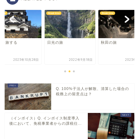
 time
Break time
Break time
光の旅
秋田の旅
滋賀を旅する
2022年9月18日
2023年1月1日
2023年10
Q. 100%子法人が解散、清算した場合の
税務上の留意点は？
（インボイス）Q. インボイス制度導入
後において、免税事業者からの課税仕...