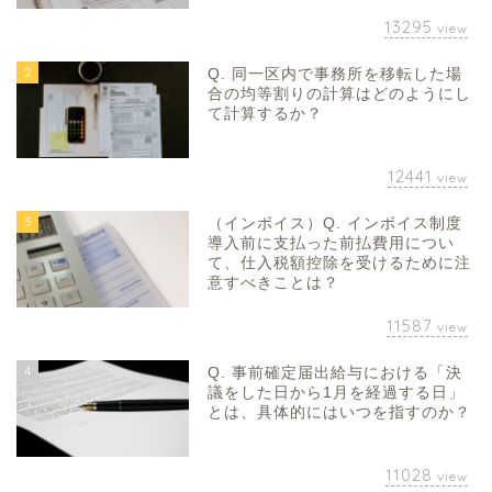
13295
view
2
Q. 同一区内で事務所を移転した場
合の均等割りの計算はどのようにし
て計算するか？
12441
view
3
（インボイス）Q. インボイス制度
導入前に支払った前払費用につい
て、仕入税額控除を受けるために注
意すべきことは？
11587
view
4
Q. 事前確定届出給与における「決
議をした日から1月を経過する日」
とは、具体的にはいつを指すのか？
11028
view