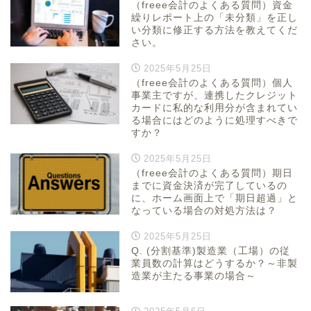
（freee会計のよくある質問）資金
繰りレポート上の「未分類」を正し
い分類に修正する方法を教えてくだ
さい。
2025年5月25日
（freee会計のよくある質問）個人
事業主ですが、連携したクレジット
カードに私的な利用分が含まれてい
る場合にはどのように処理すべきで
すか？
2025年5月25日
（freee会計のよくある質問）期日
までに資金決済が完了しているの
に、ホーム画面上で「期日超過」と
なっている場合の対処方法は？
2025年5月25日
Q. (分割基準)製造業（工場）の従
業員数の計算はどうするか？～非製
造業が主たる事業の場合～