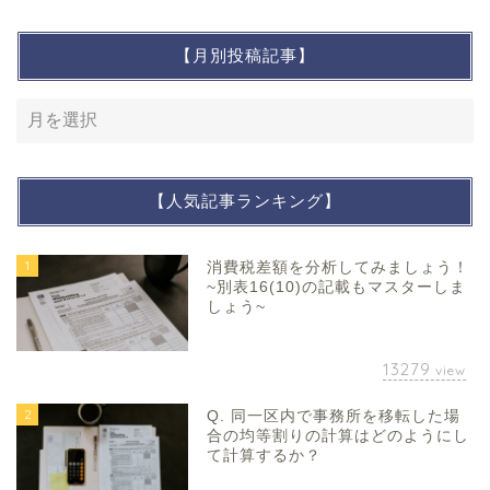
【月別投稿記事】
【人気記事ランキング】
1
消費税差額を分析してみましょう！
~別表16(10)の記載もマスターしま
しょう~
13279
view
2
Q. 同一区内で事務所を移転した場
合の均等割りの計算はどのようにし
て計算するか？