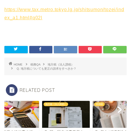
https://www.tax.metro.tokyo.lg.jp/shitsumon/tozei/ind
ex_a1.html#q02l
HOME
税務QA
地方税（法人課税）
Q. 地方税についても更正の請求をすべきか？
RELATED POST
所得税
地方税（法人課税）
所得税