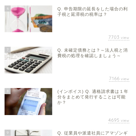
6
Q. 申告期限の延長をした場合の利
子税と延滞税の税率は？
7703
view
7
Q. 未確定債務とは？～法人税と消
費税の処理を確認しましょう～
7166
view
8
(インボイス) Q. 適格請求書は１年
分をまとめて発行することは可能
か？
4695
view
9
Q. 従業員や派遣社員にアマゾンギ