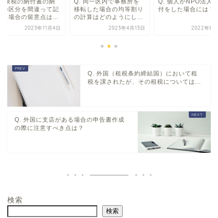
. 源泉税の納付書の納
Q. 同一区内で事務所を
Q. 個人がNPO法人
等の区分を間違って記
移転した場合の均等割り
付をした場合には？
した場合の留意点は...
の計算はどのようにし...
2023年11月4日
2023年4月13日
2022年8月
Q. 外国（租税条約締結国）において租
税を課されたが、その租税については...
Q. 外国に支店がある場合の申告書作成
の際に注意すべき点は？
検索
検索