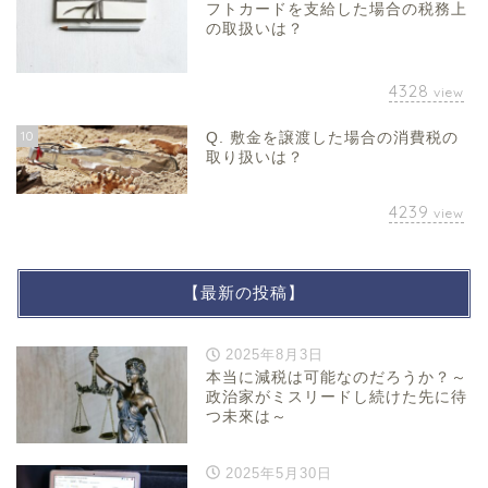
フトカードを支給した場合の税務上
の取扱いは？
4328
view
10
Q. 敷金を譲渡した場合の消費税の
取り扱いは？
4239
view
【最新の投稿】
2025年8月3日
本当に減税は可能なのだろうか？～
政治家がミスリードし続けた先に待
つ未來は～
2025年5月30日