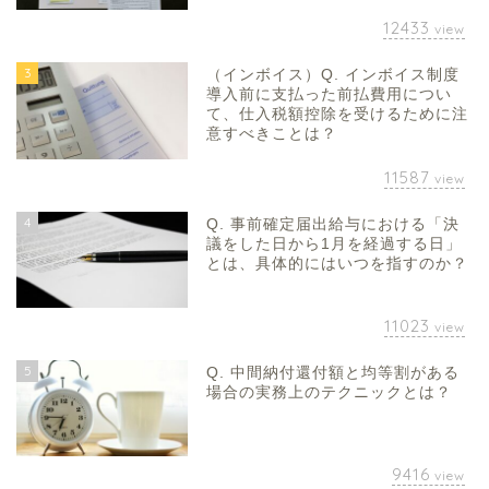
12433
view
3
（インボイス）Q. インボイス制度
導入前に支払った前払費用につい
て、仕入税額控除を受けるために注
意すべきことは？
11587
view
4
Q. 事前確定届出給与における「決
議をした日から1月を経過する日」
とは、具体的にはいつを指すのか？
11023
view
5
Q. 中間納付還付額と均等割がある
場合の実務上のテクニックとは？
9416
view