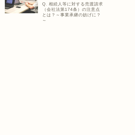
Q. 相続人等に対する売渡請求
（会社法第174条）の注意点
とは？～事業承継の妨げに？
ンボイス制度
地方税（法人課税）
～
インボイス）Q. 外貨建取引に
Q. 同一区内で事務所を移転した
ける適格請求書の記載事項
場合の均等割りの計算はどのよ
？～外国為替レートも記載...
うにして計算するか？
2023年8月15日
2023年4月13