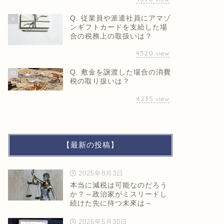
Q. 従業員や派遣社員にアマゾ
9
ンギフトカードを支給した場
合の税務上の取扱いは？
4320
view
Q. 敷金を譲渡した場合の消費
10
税の取り扱いは？
4235
view
【最新の投稿】
2025年8月3日
本当に減税は可能なのだろう
か？～政治家がミスリードし
続けた先に待つ未來は～
2025年5月30日