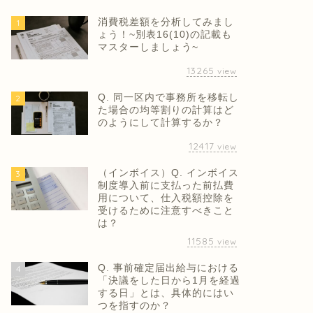
消費税差額を分析してみまし
1
ょう！~別表16(10)の記載も
マスターしましょう~
13265
view
Q. 同一区内で事務所を移転し
2
た場合の均等割りの計算はど
のようにして計算するか？
12417
view
（インボイス）Q. インボイス
3
制度導入前に支払った前払費
用について、仕入税額控除を
受けるために注意すべきこと
は？
11585
view
Q. 事前確定届出給与における
4
「決議をした日から1月を経過
する日」とは、具体的にはい
つを指すのか？