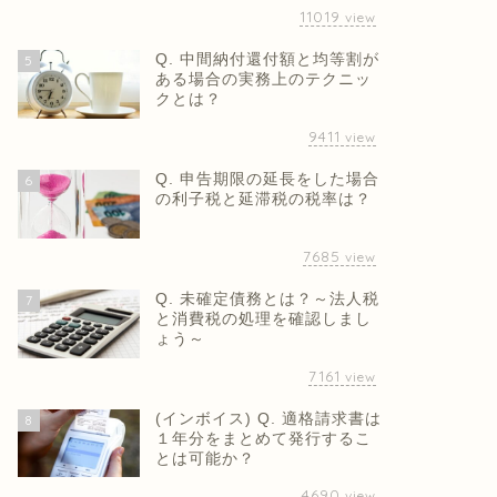
11019
view
Q. 中間納付還付額と均等割が
5
ある場合の実務上のテクニッ
クとは？
9411
view
Q. 申告期限の延長をした場合
6
の利子税と延滞税の税率は？
7685
view
Q. 未確定債務とは？～法人税
7
と消費税の処理を確認しまし
ょう～
7161
view
(インボイス) Q. 適格請求書は
8
１年分をまとめて発行するこ
とは可能か？
4690
view