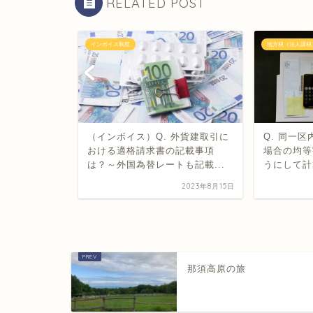
RELATED POST
インボイス制度
地方税（法人課税
場合の延滞税
（インボイス）Q. 外貨建取引に
Q. 同一
おける適格請求書の記載事項
場合の均等
は？～外国為替レートも記載...
うにして計
2024年9月28日
2023年8月15日
那須高原の旅