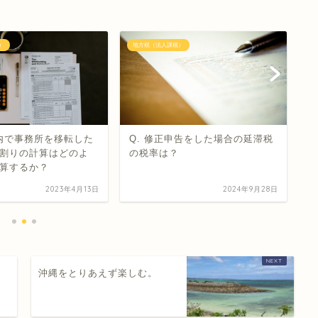
）
地方税（法人課税）
イ
区内で事務所を移転した
Q. 修正申告をした場合の延滞税
（
割りの計算はどのよ
の税率は？
お
算するか？
は
2023年4月13日
2024年9月28日
沖縄をとりあえず楽しむ。